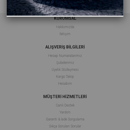
KURUMSAL
Hakkımızda
İletişim
ALIŞVERİŞ BİLGİLERİ
Hesap Numaralarımız
Şubelerimiz
Üyelik Sözleşmesi
Kargo Takip
Hesabım
MÜŞTERİ HİZMETLERİ
Canlı Destek
Yardım
Garanti & İade Sorgulama
Sıkça Sorulan Sorular